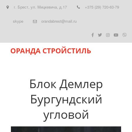
г. Брест
,
ул. Мицкевича, д.17
+375 (29) 720-63-79
skype
orandabrest@mail.ru
ОРАНДА СТРОЙСТИЛЬ
Блок Демлер
Бургундский
угловой