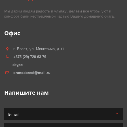
Мы дарим людям радость и улыбку, делаем все чтобы уют и
комфорт были неотъемлемой частью Вашего домашнего очага.
Офис
г. Брест
,
ул. Мицкевича, д.17
+375 (29) 720-63-79
skype
orandabrest@mail.ru
Напишите нам
*