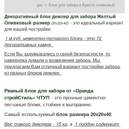
рис 1. Блок для забора в Бресте оливковый
Декоративный блок демлер для забора Желтый 
Оливковый 
размер 
- это идеальный вариант 
(
20х20х40)
для вашей постройки.  
1 м.куб. цементно-песчаного блока - это 72 
декоративных камня. 
Если Вы задумывались о своей безопасности, то 
наверняка думали о возведении забора. Мы 
предлагаем Вам отличный вариант постройки забора 
из рваных блоков демлер. 
Рваный блок для забора от «Оранда 
 - это прочные цементно-
стройСтиль» ЧТУП
песчаные блоки, стойкие к выгоранию. 
Самый используемый 
. 
блок размера 20х20х40
,
 а 
Вес такого демлера - 15 кг
 1 поддон содержит 