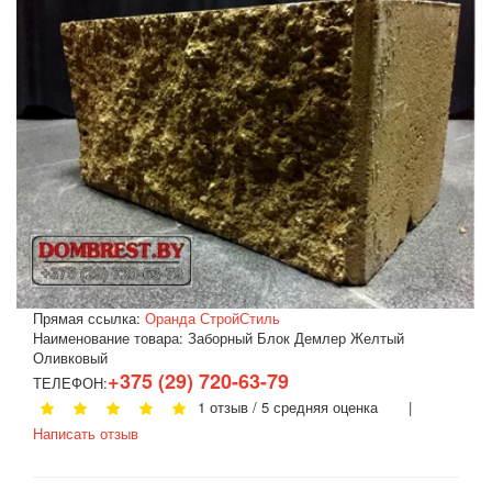
Прямая ссылка:
Оранда СтройСтиль
Наименование товара:
Заборный Блок Демлер Желтый
Оливковый
+375 (29) 720-63-79
ТЕЛЕФОН:
1 отзыв / 5 средняя оценка |
Написать отзыв