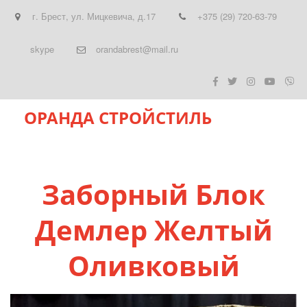
г. Брест
,
ул. Мицкевича, д.17
+375 (29) 720-63-79
skype
orandabrest@mail.ru
ОРАНДА СТРОЙСТИЛЬ
Заборный Блок
Демлер Желтый
Оливковый