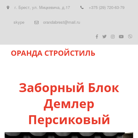
г. Брест
,
ул. Мицкевича, д.17
+375 (29) 720-63-79
skype
orandabrest@mail.ru
ОРАНДА СТРОЙСТИЛЬ
Заборный Блок
Демлер
Персиковый