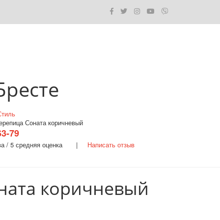
Бресте
Стиль
черепица Соната коричневый
63-79
ва / 5 средняя оценка |
Написать отзыв
ната коричневый