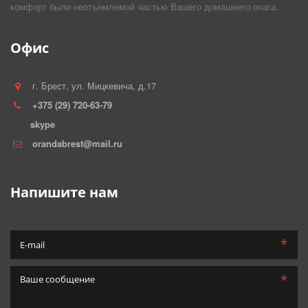
комфорт были неотъемлемой частью Вашего домашнего очага.
Офис
г. Брест
,
ул. Мицкевича, д.17
+375 (29) 720-63-79
skype
orandabrest@mail.ru
Напишите нам
*
*