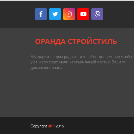
ОРАНДА СТРОЙСТИЛЬ
Мы дарим людям радость и улыбку, делаем все чтобы
уют и комфорт были неотъемлемой частью Вашего
домашнего очага.
Copyright
 uKit 
2015