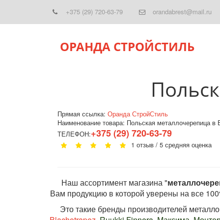
+375 (29) 720-63-79
orandabrest@mail.ru
ОРАНДА СТРОЙСТИЛЬ
Польск
Прямая ссылка:
Оранда СтройСтиль
Наименование товара:
Польская металлочерепица в 
+375 (29) 720-63-79
ТЕЛЕФОН:
1 отзыв / 5 средняя оце
  Наш ассортимент магазина "
металлочере
Вам продукцию в которой уверены на все 100
     Это такие бренды производителей металл
Blachotrapez
, Ruukki Finnera, Максима, Монт