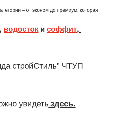
тегории – от эконом до премиум, которая 
 
водосток
и
соффит
, 
нда стройСтиль" ЧТУП 
ожно увидеть
здесь.