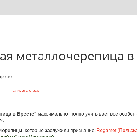
ая металлочерепица в 
Бресте
нка |
Написать отзыв
пица в Бресте"
 максимально  полно учитывает все особенн
%. 
очерепицы, которые заслужили признание:
Regamet (Польск
еррей и СуперМонтеррей
. 